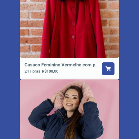
Casaco Feminino Vermelho com pelo na Gola
24 Horas
R$100,00