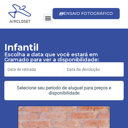
ENSAIO FOTOGRÁFICO
Infantil
Escolha a data que você estará em
Gramado para ver a disponibilidade:
Data de retirada
Data da devolução
Selecione seu período de aluguel para preços e
disponibilidade