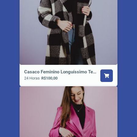
Casaco Feminino Longuíssimo Tedy
24 Horas
R$100,00