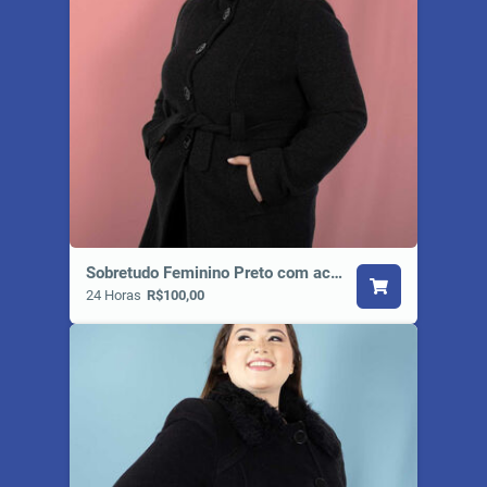
Sobretudo Feminino Preto com acessório de cinto
24 Horas
R$100,00