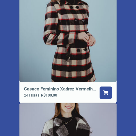
Casaco Feminino Xadrez Vermelho e Preto
24 Horas
R$100,00