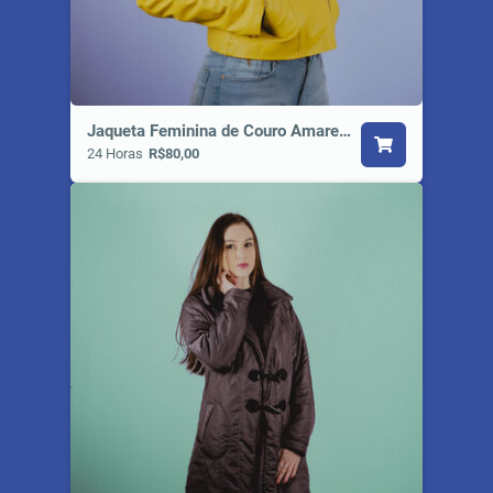
Jaqueta Feminina de Couro Amarela
24 Horas
R$80,00