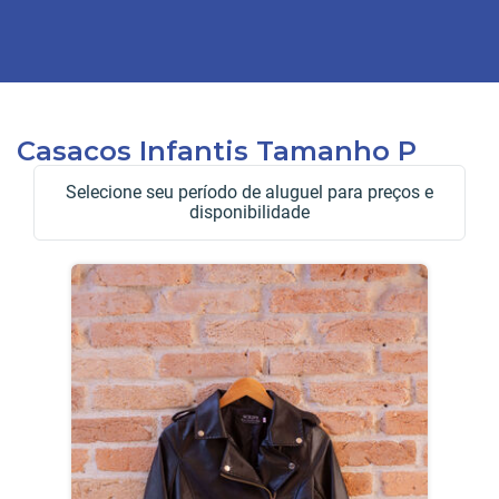
Casacos Infantis Tamanho P
Selecione seu período de aluguel para preços e
disponibilidade