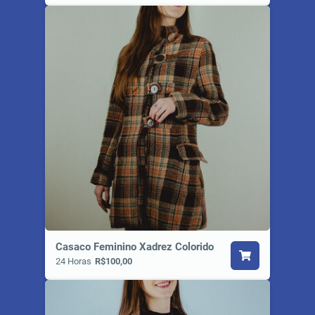
Casaco Feminino Xadrez Colorido
24 Horas
R$100,00