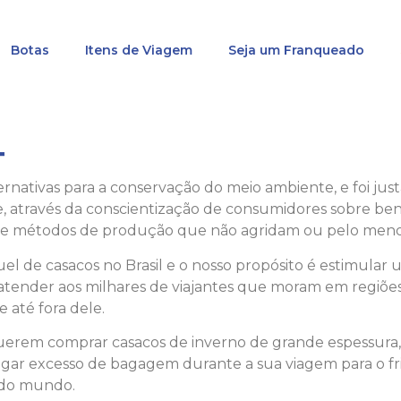
Botas
Itens de Viagem
Seja um Franqueado
T
nativas para a conservação do meio ambiente, e foi jus
ue, através da conscientização de consumidores sobre ben
 de métodos de produção que não agridam ou pelo meno
guel de casacos no Brasil e o nosso propósito é estimula
é atender aos milhares de viajantes que moram em regiões
e até fora dele.
 querem comprar casacos de inverno de grande espessura,
agar excesso de bagagem durante a sua viagem para o frio 
e do mundo.