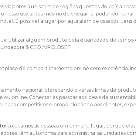
os viajantes que saem de regiões quentes do país a passei
 nosso site antes mesmo de chegar lá, podendo retirar o
otel. É possível alugar por aqui além de casacos, itens 
e utilizar alguem produto pela quantidade de tempo q
a, fundadora & CEO AIRCLOSET.
ketplace de compartilhamento online com excelência, ino
hamento nacional, oferecendo diversas linhas de produto
ente ou online. Conectar as pessoas aos ideais de sustent
eços competitivos e proporcionando aos clientes, experi
to:
colocamos as pessoas em primeiro lugar, porque elas s
radores têm autonomia para administrar as unidades com